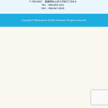
〒790-0067 愛媛県松山市大手町2丁目6-5
TEL：089-943-1151
FAX：089-947-0026
Copyright© Matsuyama Shimin Hospital. All rights reserved.